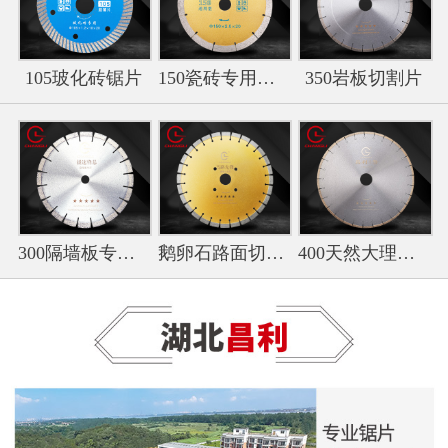
105玻化砖锯片
150瓷砖专用切割片
350岩板切割片
300隔墙板专用切割片
鹅卵石路面切割专用锯片
400天然大理石锯片