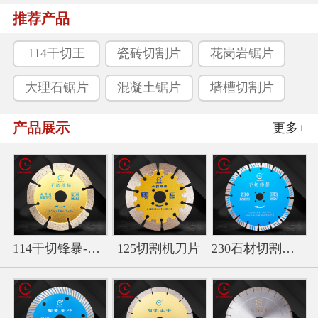
推荐产品
114干切王
瓷砖切割片
花岗岩锯片
大理石锯片
混凝土锯片
墙槽切割片
产品展示
更多+
114干切锋暴-金色干切王切
125切割机刀片
230石材切割片-波纹干切