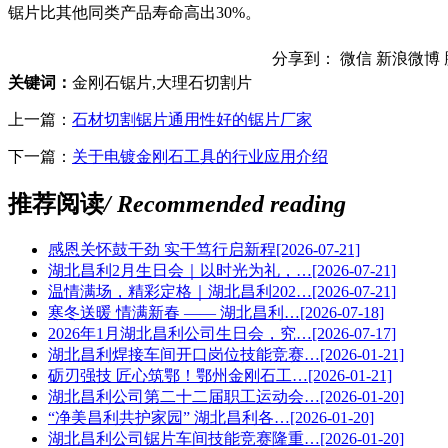
锯片比其他同类产品寿命高出30%。
分享到：
微信
新浪微博
关键词：
金刚石锯片,大理石切割片
上一篇：
石材切割锯片通用性好的锯片厂家
下一篇：
关于电镀金刚石工具的行业应用介绍
推荐阅读
/ Recommended reading
感恩关怀鼓干劲 实干笃行启新程
[2026-07-21]
湖北昌利2月生日会｜以时光为礼，…
[2026-07-21]
温情满场，精彩定格｜湖北昌利202…
[2026-07-21]
寒冬送暖 情满新春 —— 湖北昌利…
[2026-07-18]
2026年1月湖北昌利公司生日会，究…
[2026-07-17]
湖北昌利焊接车间开口岗位技能竞赛…
[2026-01-21]
砺刃强技 匠心筑鄂！鄂州金刚石工…
[2026-01-21]
湖北昌利公司第二十二届职工运动会…
[2026-01-20]
“净美昌利共护家园” 湖北昌利各…
[2026-01-20]
湖北昌利公司锯片车间技能竞赛隆重…
[2026-01-20]