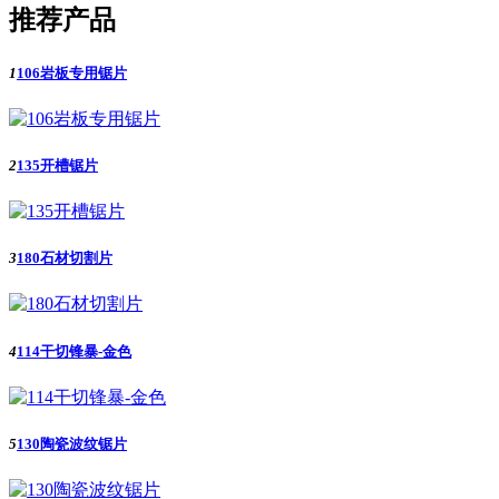
推荐产品
1
106岩板专用锯片
2
135开槽锯片
3
180石材切割片
4
114干切锋暴-金色
5
130陶瓷波纹锯片