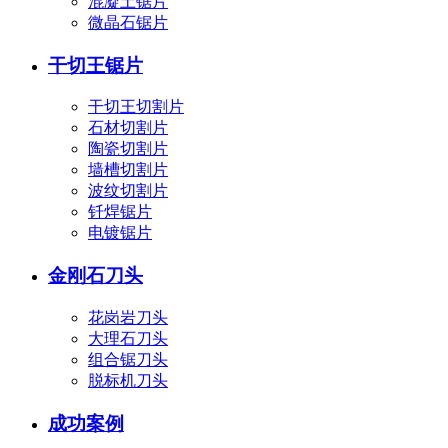
混凝土锯片
微晶石锯片
干切王锯片
干切王切割片
石材切割片
陶瓷切割片
墙槽切割片
波纹切割片
钎焊锯片
电镀锯片
金刚石刀头
花岗岩刀头
大理石刀头
组合锯刀头
脱标机刀头
成功案例