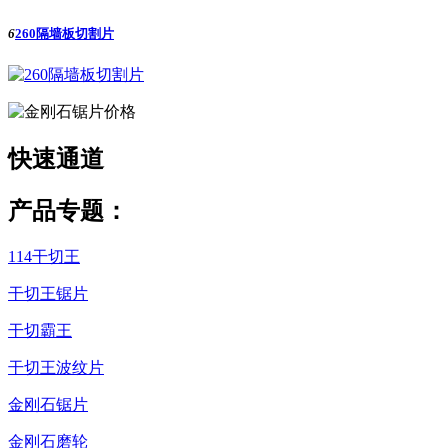
6
260隔墙板切割片
快速
通道
产品专题：
114干切王
干切王锯片
干切霸王
干切王波纹片
金刚石锯片
金刚石磨轮