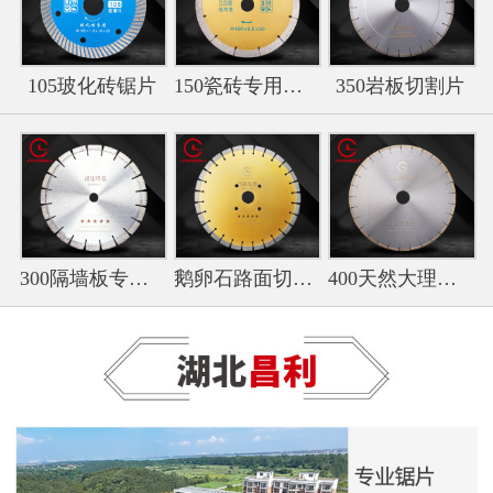
105玻化砖锯片
150瓷砖专用切割片
350岩板切割片
300隔墙板专用切割片
鹅卵石路面切割专用锯片
400天然大理石锯片