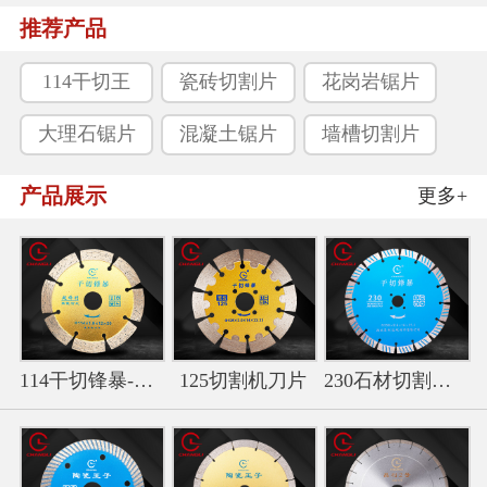
推荐产品
114干切王
瓷砖切割片
花岗岩锯片
大理石锯片
混凝土锯片
墙槽切割片
产品展示
更多+
114干切锋暴-金色干切王切
125切割机刀片
230石材切割片-波纹干切