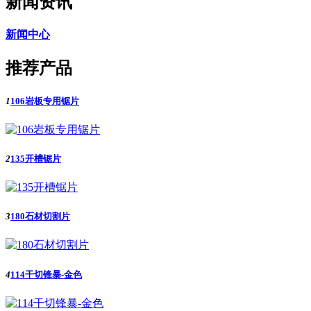
新闻资讯
新闻中心
推荐产品
1
106岩板专用锯片
2
135开槽锯片
3
180石材切割片
4
114干切锋暴-金色