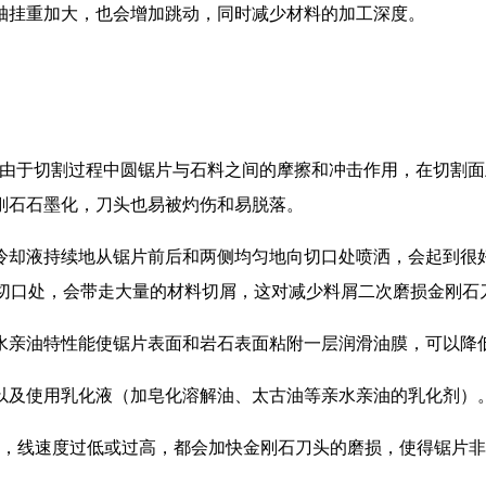
挂重加大，也会增加跳动，同时减少材料的加工深度。
。
于切割过程中圆锯片与石料之间的摩擦和冲击作用，在切割面
刚石石墨化，刀头也易被灼伤和易脱落。
却液持续地从锯片前后和两侧均匀地向切口处喷洒，会起到很好
冲向切口处，会带走大量的材料切屑，这对减少料屑二次磨损金刚
亲油特性能使锯片表面和岩石表面粘附一层润滑油膜，可以降低
及使用乳化液（加皂化溶解油、太古油等亲水亲油的乳化剂）
，线速度过低或过高，都会加快金刚石刀头的磨损，使得锯片非