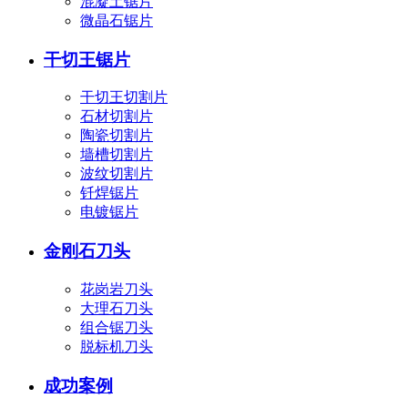
混凝土锯片
微晶石锯片
干切王锯片
干切王切割片
石材切割片
陶瓷切割片
墙槽切割片
波纹切割片
钎焊锯片
电镀锯片
金刚石刀头
花岗岩刀头
大理石刀头
组合锯刀头
脱标机刀头
成功案例