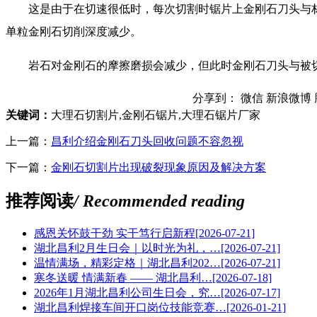
这是由于在切速很低时，每次切割时锯片上金刚石刀头与材
单粒金刚石切削深度减少。
岩石对金刚石的摩擦磨损会减少，但此时金刚石刀头与被切
分享到：
微信
新浪微博
关键词：
大理石切割片,金刚石锯片,大理石锯片厂家
上一篇：
昌利介绍金刚石刀头回收问题不容忽视
下一篇：
金刚石切割片出现破裂现象原因及解决方案
推荐阅读
/ Recommended reading
感恩关怀鼓干劲 实干笃行启新程
[2026-07-21]
湖北昌利2月生日会｜以时光为礼，…
[2026-07-21]
温情满场，精彩定格｜湖北昌利202…
[2026-07-21]
寒冬送暖 情满新春 —— 湖北昌利…
[2026-07-18]
2026年1月湖北昌利公司生日会，究…
[2026-07-17]
湖北昌利焊接车间开口岗位技能竞赛…
[2026-01-21]