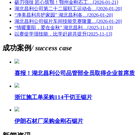
砺刃强技 匠心筑鄂！鄂州金刚石工…
[2026-01-21]
湖北昌利公司第二十二届职工运动会…
[2026-01-20]
“净美昌利共护家园” 湖北昌利各…
[2026-01-20]
湖北昌利公司锯片车间技能竞赛隆重…
[2026-01-20]
“情暖重阳，爱在金秋” 湖北昌利…
[2025-11-13]
以赛促学强技能，比学赶超共提升
[2025-11-13]
成功案例
/ success case
喜报！湖北昌利公司品管部全员取得企业首席质
浙江施工单采购114干切王锯片
伊朗石材厂采购金刚石锯片