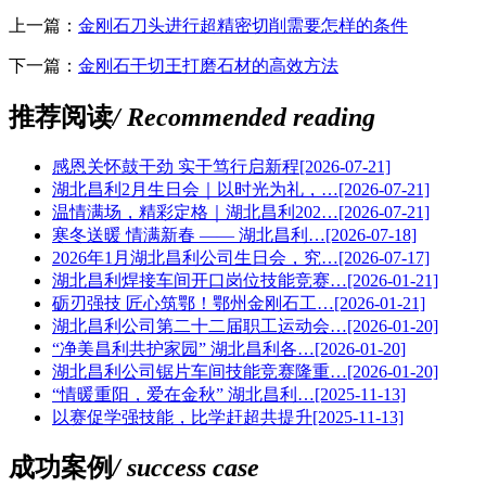
上一篇：
金刚石刀头进行超精密切削需要怎样的条件
下一篇：
金刚石干切王打磨石材的高效方法
推荐阅读
/ Recommended reading
感恩关怀鼓干劲 实干笃行启新程
[2026-07-21]
湖北昌利2月生日会｜以时光为礼，…
[2026-07-21]
温情满场，精彩定格｜湖北昌利202…
[2026-07-21]
寒冬送暖 情满新春 —— 湖北昌利…
[2026-07-18]
2026年1月湖北昌利公司生日会，究…
[2026-07-17]
湖北昌利焊接车间开口岗位技能竞赛…
[2026-01-21]
砺刃强技 匠心筑鄂！鄂州金刚石工…
[2026-01-21]
湖北昌利公司第二十二届职工运动会…
[2026-01-20]
“净美昌利共护家园” 湖北昌利各…
[2026-01-20]
湖北昌利公司锯片车间技能竞赛隆重…
[2026-01-20]
“情暖重阳，爱在金秋” 湖北昌利…
[2025-11-13]
以赛促学强技能，比学赶超共提升
[2025-11-13]
成功案例
/ success case