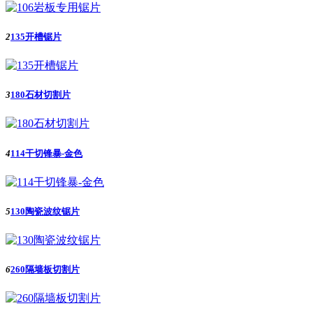
2
135开槽锯片
3
180石材切割片
4
114干切锋暴-金色
5
130陶瓷波纹锯片
6
260隔墙板切割片