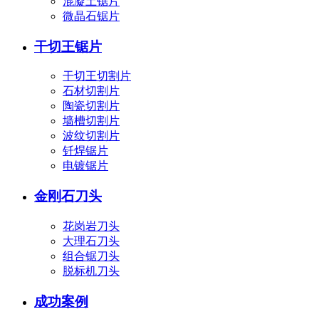
混凝土锯片
微晶石锯片
干切王锯片
干切王切割片
石材切割片
陶瓷切割片
墙槽切割片
波纹切割片
钎焊锯片
电镀锯片
金刚石刀头
花岗岩刀头
大理石刀头
组合锯刀头
脱标机刀头
成功案例