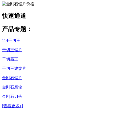
快速
通道
产品专题：
114干切王
干切王锯片
干切霸王
干切王波纹片
金刚石锯片
金刚石磨轮
金刚石刀头
[查看更多+]