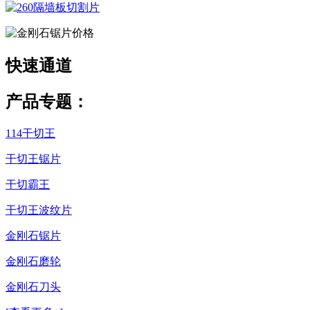
快速
通道
产品专题：
114干切王
干切王锯片
干切霸王
干切王波纹片
金刚石锯片
金刚石磨轮
金刚石刀头