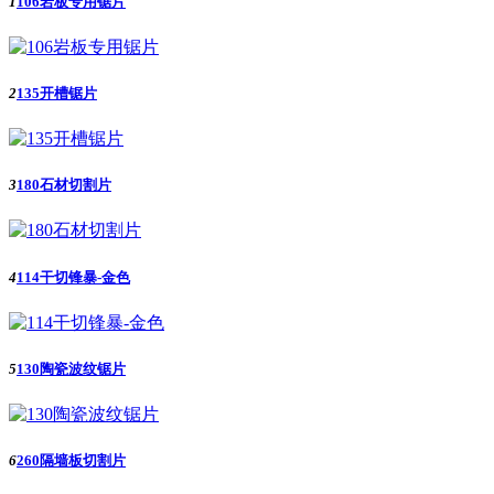
1
106岩板专用锯片
2
135开槽锯片
3
180石材切割片
4
114干切锋暴-金色
5
130陶瓷波纹锯片
6
260隔墙板切割片