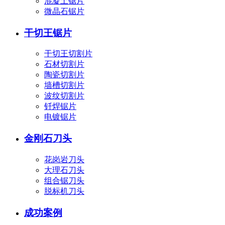
混凝土锯片
微晶石锯片
干切王锯片
干切王切割片
石材切割片
陶瓷切割片
墙槽切割片
波纹切割片
钎焊锯片
电镀锯片
金刚石刀头
花岗岩刀头
大理石刀头
组合锯刀头
脱标机刀头
成功案例