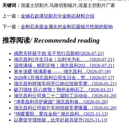
关键词：
混凝土切割片,马路切割锯片,混凝土切割片厂家
上一篇：
金钢石超薄切割片中金刚石材料介绍
下一篇：
金刚石表面金属化对金刚石圆锯片性能的影响
推荐阅读
/ Recommended reading
感恩关怀鼓干劲 实干笃行启新程
[2026-07-21]
湖北昌利2月生日会｜以时光为礼，…
[2026-07-21]
温情满场，精彩定格｜湖北昌利202…
[2026-07-21]
寒冬送暖 情满新春 —— 湖北昌利…
[2026-07-18]
2026年1月湖北昌利公司生日会，究…
[2026-07-17]
湖北昌利焊接车间开口岗位技能竞赛…
[2026-01-21]
砺刃强技 匠心筑鄂！鄂州金刚石工…
[2026-01-21]
湖北昌利公司第二十二届职工运动会…
[2026-01-20]
“净美昌利共护家园” 湖北昌利各…
[2026-01-20]
湖北昌利公司锯片车间技能竞赛隆重…
[2026-01-20]
“情暖重阳，爱在金秋” 湖北昌利…
[2025-11-13]
以赛促学强技能，比学赶超共提升
[2025-11-13]