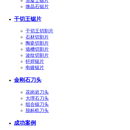
混凝土锯片
微晶石锯片
干切王锯片
干切王切割片
石材切割片
陶瓷切割片
墙槽切割片
波纹切割片
钎焊锯片
电镀锯片
金刚石刀头
花岗岩刀头
大理石刀头
组合锯刀头
脱标机刀头
成功案例