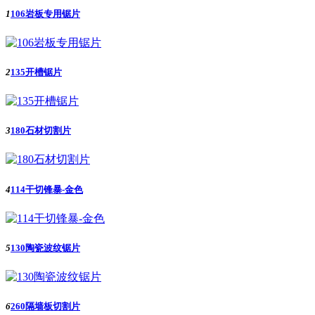
1
106岩板专用锯片
2
135开槽锯片
3
180石材切割片
4
114干切锋暴-金色
5
130陶瓷波纹锯片
6
260隔墙板切割片