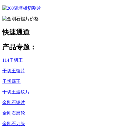
快速
通道
产品专题：
114干切王
干切王锯片
干切霸王
干切王波纹片
金刚石锯片
金刚石磨轮
金刚石刀头