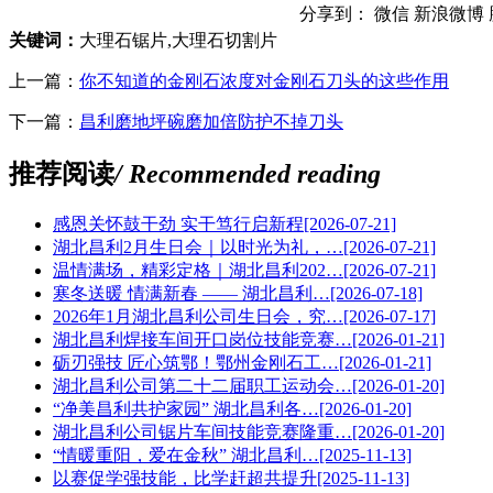
分享到：
微信
新浪微博
关键词：
大理石锯片,大理石切割片
上一篇：
你不知道的金刚石浓度对金刚石刀头的这些作用
下一篇：
昌利磨地坪碗磨加倍防护不掉刀头
推荐阅读
/ Recommended reading
感恩关怀鼓干劲 实干笃行启新程
[2026-07-21]
湖北昌利2月生日会｜以时光为礼，…
[2026-07-21]
温情满场，精彩定格｜湖北昌利202…
[2026-07-21]
寒冬送暖 情满新春 —— 湖北昌利…
[2026-07-18]
2026年1月湖北昌利公司生日会，究…
[2026-07-17]
湖北昌利焊接车间开口岗位技能竞赛…
[2026-01-21]
砺刃强技 匠心筑鄂！鄂州金刚石工…
[2026-01-21]
湖北昌利公司第二十二届职工运动会…
[2026-01-20]
“净美昌利共护家园” 湖北昌利各…
[2026-01-20]
湖北昌利公司锯片车间技能竞赛隆重…
[2026-01-20]
“情暖重阳，爱在金秋” 湖北昌利…
[2025-11-13]
以赛促学强技能，比学赶超共提升
[2025-11-13]