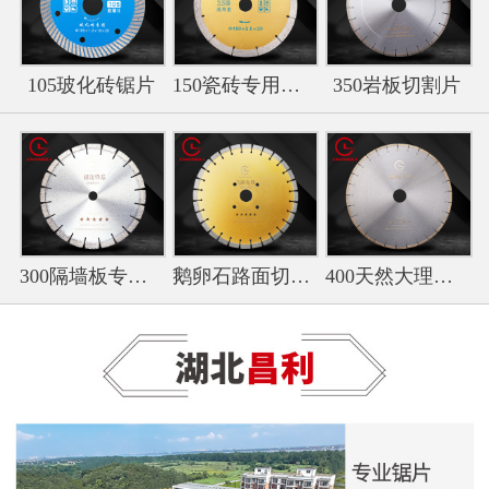
105玻化砖锯片
150瓷砖专用切割片
350岩板切割片
300隔墙板专用切割片
鹅卵石路面切割专用锯片
400天然大理石锯片