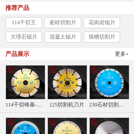
推荐产品
114干切王
瓷砖切割片
花岗岩锯片
大理石锯片
混凝土锯片
墙槽切割片
产品展示
更多+
114干切锋暴-金色干切王切
125切割机刀片
230石材切割片-波纹干切