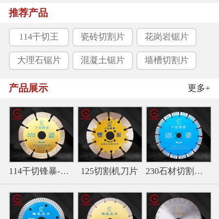
推荐产品
114干切王
瓷砖切割片
花岗岩锯片
大理石锯片
混凝土锯片
墙槽切割片
产品展示
更多+
114干切锋暴-金色干切王切
125切割机刀片
230石材切割片-波纹干切