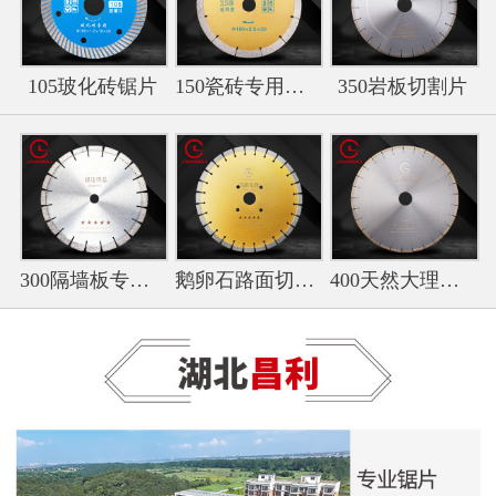
105玻化砖锯片
150瓷砖专用切割片
350岩板切割片
300隔墙板专用切割片
鹅卵石路面切割专用锯片
400天然大理石锯片