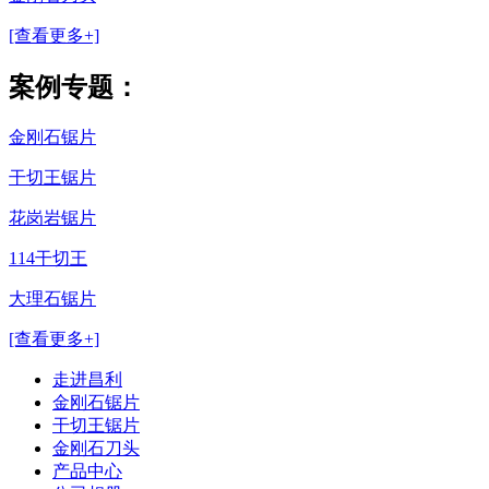
[查看更多+]
案例专题：
金刚石锯片
干切王锯片
花岗岩锯片
114干切王
大理石锯片
[查看更多+]
走进昌利
金刚石锯片
干切王锯片
金刚石刀头
产品中心