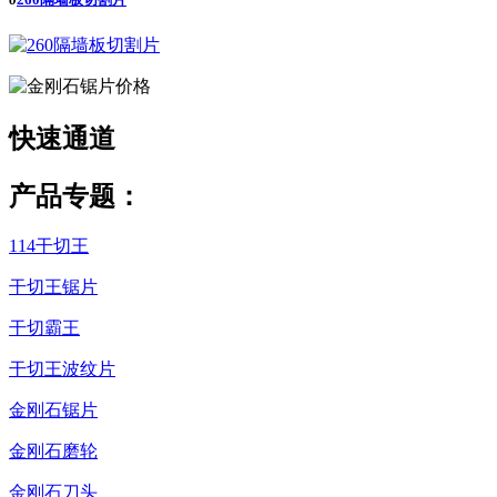
快速
通道
产品专题：
114干切王
干切王锯片
干切霸王
干切王波纹片
金刚石锯片
金刚石磨轮
金刚石刀头