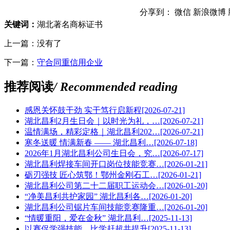
分享到：
微信
新浪微博
关键词：
湖北著名商标证书
上一篇：没有了
下一篇：
守合同重信用企业
推荐阅读
/ Recommended reading
感恩关怀鼓干劲 实干笃行启新程
[2026-07-21]
湖北昌利2月生日会｜以时光为礼，…
[2026-07-21]
温情满场，精彩定格｜湖北昌利202…
[2026-07-21]
寒冬送暖 情满新春 —— 湖北昌利…
[2026-07-18]
2026年1月湖北昌利公司生日会，究…
[2026-07-17]
湖北昌利焊接车间开口岗位技能竞赛…
[2026-01-21]
砺刃强技 匠心筑鄂！鄂州金刚石工…
[2026-01-21]
湖北昌利公司第二十二届职工运动会…
[2026-01-20]
“净美昌利共护家园” 湖北昌利各…
[2026-01-20]
湖北昌利公司锯片车间技能竞赛隆重…
[2026-01-20]
“情暖重阳，爱在金秋” 湖北昌利…
[2025-11-13]
以赛促学强技能，比学赶超共提升
[2025-11-13]