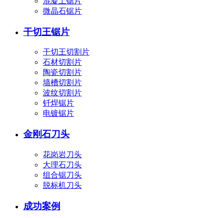
混凝土锯片
微晶石锯片
干切王锯片
干切王切割片
石材切割片
陶瓷切割片
墙槽切割片
波纹切割片
钎焊锯片
电镀锯片
金刚石刀头
花岗岩刀头
大理石刀头
组合锯刀头
脱标机刀头
成功案例