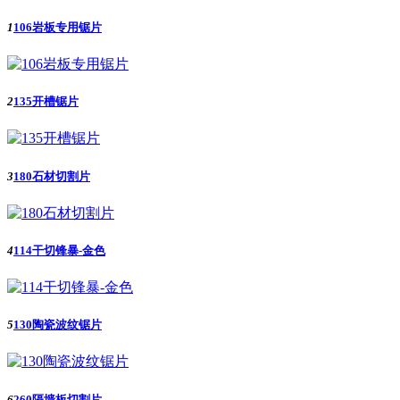
1
106岩板专用锯片
2
135开槽锯片
3
180石材切割片
4
114干切锋暴-金色
5
130陶瓷波纹锯片
6
260隔墙板切割片