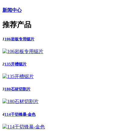
新闻中心
推荐产品
1
106岩板专用锯片
2
135开槽锯片
3
180石材切割片
4
114干切锋暴-金色