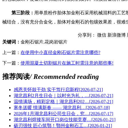
第三阶段：
用单质粉作胎体加金刚石采用机械混料的工艺
械结合，没有充分合金化，胎体对金刚石的包镶效果差，很难
分享到：
微信
新浪微博
关键词：
金刚石锯片,花岗岩锯片
上一篇：
在使用中小直径金刚石锯片需注意哪些?
下一篇：
使用混凝土切割锯片在施工时需注意的那些事!
推荐阅读
/ Recommended reading
感恩关怀鼓干劲 实干笃行启新程
[2026-07-21]
湖北昌利2月生日会｜以时光为礼，…
[2026-07-21]
温情满场，精彩定格｜湖北昌利202…
[2026-07-21]
寒冬送暖 情满新春 —— 湖北昌利…
[2026-07-18]
2026年1月湖北昌利公司生日会，究…
[2026-07-17]
湖北昌利焊接车间开口岗位技能竞赛…
[2026-01-21]
砺刃强技 匠心筑鄂！鄂州金刚石工…
[2026-01-21]