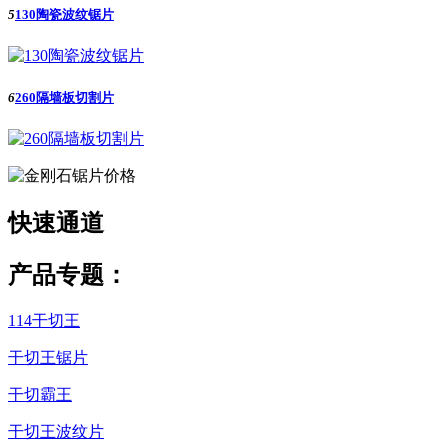
5
130陶瓷波纹锯片
6
260隔墙板切割片
快速
通道
产品专题：
114干切王
干切王锯片
干切霸王
干切王波纹片