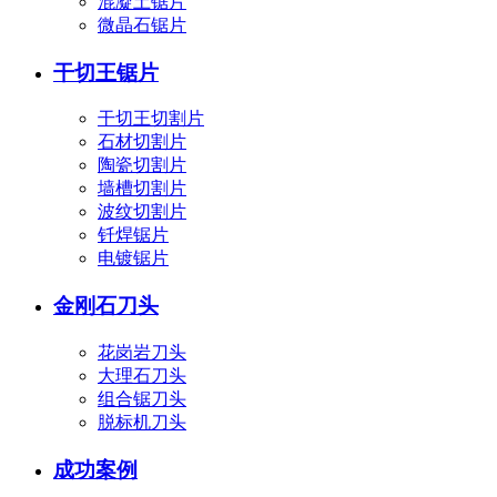
混凝土锯片
微晶石锯片
干切王锯片
干切王切割片
石材切割片
陶瓷切割片
墙槽切割片
波纹切割片
钎焊锯片
电镀锯片
金刚石刀头
花岗岩刀头
大理石刀头
组合锯刀头
脱标机刀头
成功案例