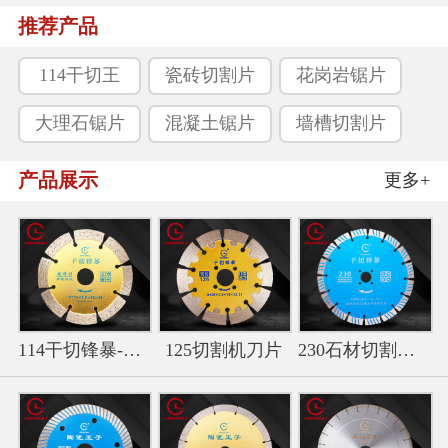
推荐产品
114干切王
瓷砖切割片
花岗岩锯片
大理石锯片
混凝土锯片
墙槽切割片
产品展示
更多+
114干切锋暴-金色干切王切
125切割机刀片
230石材切割片-波纹干切