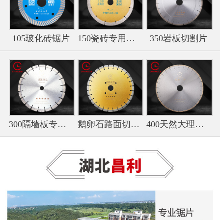
105玻化砖锯片
150瓷砖专用切割片
350岩板切割片
300隔墙板专用切割片
鹅卵石路面切割专用锯片
400天然大理石锯片