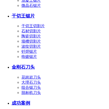
混凝土锯片
微晶石锯片
干切王锯片
干切王切割片
石材切割片
陶瓷切割片
墙槽切割片
波纹切割片
钎焊锯片
电镀锯片
金刚石刀头
花岗岩刀头
大理石刀头
组合锯刀头
脱标机刀头
成功案例