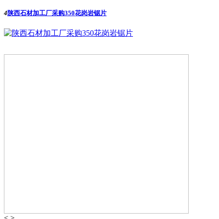
4
陕西石材加工厂采购350花岗岩锯片
<
>