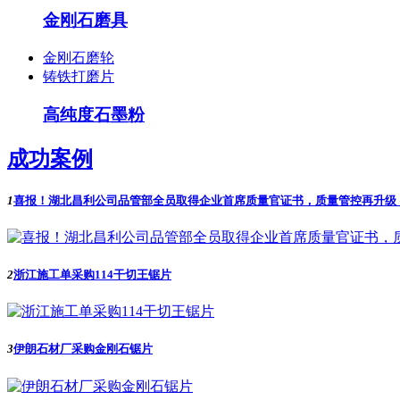
金刚石磨具
金刚石磨轮
铸铁打磨片
高纯度石墨粉
成功案例
1
喜报！湖北昌利公司品管部全员取得企业首席质量官证书，质量管控再升级
2
浙江施工单采购114干切王锯片
3
伊朗石材厂采购金刚石锯片