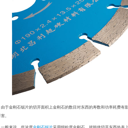
于金刚石锯片的切开面积上金刚石的数目对东西的寿数和功率耗费有影
要害。
般来说，低浓度
金刚石锯片
采用细粒度金刚石，就能使切开东西外表