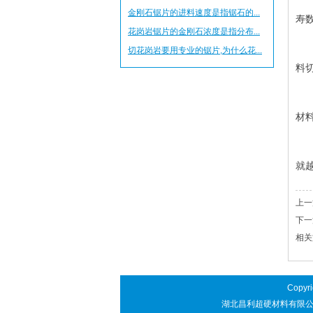
金刚石锯片的进料速度是指锯石的...
寿
花岗岩锯片的金刚石浓度是指分布...
金
切花岗岩要用专业的锯片,为什么花...
料
运
材
除
就
上一
下一
相关
Copyr
湖北昌利超硬材料有限公