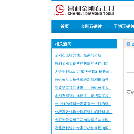
首页
金刚石锯片
干切王锯
相关新闻
金刚石试验方法、结果与分析
昌利金刚石锯片销售部的伙伴们自...
为企业解忧助力 加快省政府税务政...
燕矶长江大桥落成会对昌利推动整...
做
鄂黄第二过江通道——燕矶长江大...
石
金刚石圆锯片线速度、锯切深度和...
一个好的师傅一定要有一个好的锯...
在
分析高效优质金刚石锯片的研制-昌...
金
专家为您分析了花岗岩锯片与大理...
湖北昌利锯片专家分析如何用肉眼...