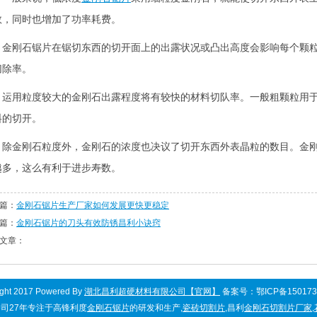
数，同时也增加了功率耗费。
刚石锯片在锯切东西的切开面上的出露状况或凸出高度会影响每个颗粒
切除率。
用粒度较大的金刚石出露程度将有较快的材料切队率。一般粗颗粒用于
料的切开。
金刚石粒度外，金刚石的浓度也决议了切开东西外表晶粒的数目。金刚
越多，这么有利于进步寿数。
篇：
金刚石锯片生产厂家如何发展更快更稳定
篇：
金刚石锯片的刀头有效防锈昌利小诀窍
文章：
ight 2017 Powered By
湖北昌利超硬材料有限公司【官网】
备案号：鄂ICP备150173
司27年专注于高锋利度
金刚石锯片
的研发和生产,
瓷砖切割片
,昌利
金刚石切割片厂家
,