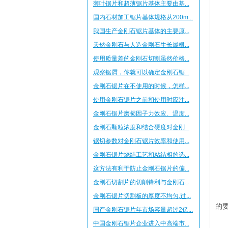
薄叶锯片和超薄锯片基体主要由基...
国内石材加工锯片基体规格从200m...
我国生产金刚石锯片基体的主要原...
天然金刚石与人造金刚石生长最根...
使用质量差的金刚石切割虽然价格...
观察锯屑，你就可以确定金刚石锯...
金刚石锯片在不使用的时候，怎样...
使用金刚石锯片之前和使用时应注...
金刚石锯片磨损因子力效应、温度...
金刚石颗粒浓度和结合硬度对金刚...
锯切参数对金刚石锯片效率和使用...
金刚石锯片烧结工艺和粘结相的选...
这方法有利于防止金刚石锯片的偏...
金刚石切割片的切削锋利与金刚石...
由
金刚石锯片切割板的厚度不均匀,过...
的
国产金刚石锯片年市场容量超过2亿...
中国金刚石锯片企业进入中高端市...
一