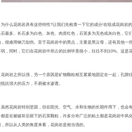
什么花岗岩具有这些特性?让我们先检查一下它的成分!在组成花岗岩的
长石最多。长石多为白色、灰色、肉质红色，石英多为无色或灰白色，它
物，很难用钢刀划伤。至于花岗岩中的黑点，主要是黑云母，还有其他一
不弱，同时，它们在花岗岩中所占的比例毕竟很小，往往不到10%。这是
岗岩之所以强，另一个原因是矿物颗粒相互紧紧地固定在一起，孔隙往
能抵抗强大的压力，不易被水渗透。
然花岗岩特别坚固，但在阳光、空气、水和生物的长期作用下，也会有"
子都是在被破坏后留下的石英颗粒，许多分布广泛的粘土都是花岗岩中风
间，所以从人类的角度来看，花岗岩是相当强的。