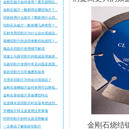
金刚石锯片如何使用？看完就明白...
金刚石锯片一般都用在哪些地方？...
切瓷砖用什么锯片？陶瓷用什么切...
切割石头锯片一般有哪几种类型？...
石材专用切割片为什么会出现崩边...
墙槽切割片的这些参数你知道吗？...
微晶石切割片使用细节解读
混凝土马路切割片的组成及用途讲...
马路切割片使用中常见问题及原因...
瓷砖切割片日常修磨和保养
大理石切割片为何会出现崩边？
金刚石墙槽锯片如何使用可以降低...
金刚石瓷砖锯片具备哪些特点
在选择水泥切割片时应该考虑这些...
开槽锯片特点及使用注意事项
钎焊切割片的特点及优势解读
金刚石烧结锯
一文教你了解瓷砖切割片