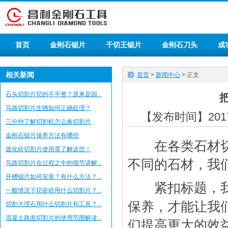
首页
金刚石锯片
干切王锯片
金刚石刀头
成
相关新闻
首页
>
新闻中心
> 正文
石头切割片切的不平整？原来是因...
马路切割片生锈如何正确处理？
【发布时间】2017-
三分钟了解切割机怎么换切割片
金刚石锯片保养方法有哪些
在各类石材切割
玻化砖切割片使用需了解这些！
不同的石材，我
马路切割片在过程之中的细节讲解...
开槽锯片如何安装？有什么方法？...
紧扣标题，我
一般情况下切瓷砖用什么切割片？...
保养，才能让我
切割大理石用什么切割片和工具？...
混凝土路面切割片的使用范围解读...
们提高更大的效