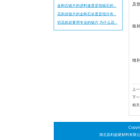
及
金刚石锯片的进料速度是指锯石的...
花岗岩锯片的金刚石浓度是指分布...
(
切花岗岩要用专业的锯片,为什么花...
板
(
(
锋
以
上一
下一
相关
Copyr
湖北昌利超硬材料有限公