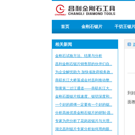
首页
金刚石锯片
干切王锯
相关新闻
金刚石试验方法、结果与分析
昌利金刚石锯片销售部的伙伴们自...
为企业解忧助力 加快省政府税务政...
燕矶长江大桥落成会对昌利推动整...
昌
鄂黄第二过江通道——燕矶长江大...
到
金刚石圆锯片线速度、锯切深度和...
面
一个好的师傅一定要有一个好的锯...
分析高效优质金刚石锯片的研制-昌...
专家为您分析了花岗岩锯片与大理...
湖北昌利锯片专家分析如何用肉眼...