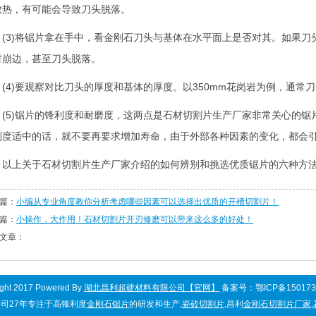
散热，有可能会导致刀头脱落。
3)将锯片拿在手中，看金刚石刀头与基体在水平面上是否对其。如果刀
材崩边，甚至刀头脱落。
4)要观察对比刀头的厚度和基体的厚度。以350mm花岗岩为例，通常刀
5)锯片的锋利度和耐磨度，这两点是石材切割片生产厂家非常关心的锯
利度适中的话，就不要再要求增加寿命，由于外部各种因素的变化，都会
上关于石材切割片生产厂家介绍的如何辨别和挑选优质锯片的六种方法
篇：
小编从专业角度教你分析考虑哪些因素可以选择出优质的开槽切割片！
篇：
小操作，大作用！石材切割片开刃修磨可以带来这么多的好处！
文章：
ight 2017 Powered By
湖北昌利超硬材料有限公司【官网】
备案号：鄂ICP备150173
司27年专注于高锋利度
金刚石锯片
的研发和生产,
瓷砖切割片
,昌利
金刚石切割片厂家
,