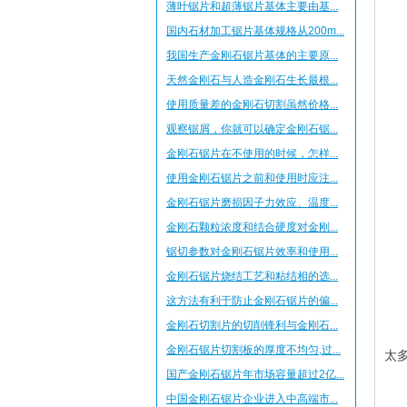
薄叶锯片和超薄锯片基体主要由基...
国内石材加工锯片基体规格从200m...
我国生产金刚石锯片基体的主要原...
天然金刚石与人造金刚石生长最根...
使用质量差的金刚石切割虽然价格...
观察锯屑，你就可以确定金刚石锯...
金刚石锯片在不使用的时候，怎样...
使用金刚石锯片之前和使用时应注...
金刚石锯片磨损因子力效应、温度...
金刚石颗粒浓度和结合硬度对金刚...
锯切参数对金刚石锯片效率和使用...
金刚石锯片烧结工艺和粘结相的选...
这方法有利于防止金刚石锯片的偏...
金刚石切割片的切削锋利与金刚石...
(
金刚石锯片切割板的厚度不均匀,过...
太
国产金刚石锯片年市场容量超过2亿...
(
中国金刚石锯片企业进入中高端市...