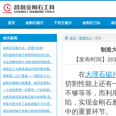
首页
金刚石锯片
干切王锯片
金刚石刀头
成
相关新闻
首页
>
新闻中心
> 正文
金刚石试验方法、结果与分析
制造
昌利金刚石锯片销售部的伙伴们自...
【发布时间】2018
为企业解忧助力 加快省政府税务政...
燕矶长江大桥落成会对昌利推动整...
在
大理石锯
鄂黄第二过江通道——燕矶长江大...
切割性能上还有
金刚石圆锯片线速度、锯切深度和...
一个好的师傅一定要有一个好的锯...
不够等等，而利
分析高效优质金刚石锯片的研制-昌...
陷，实现金刚石
专家为您分析了花岗岩锯片与大理...
中的重要环节。
湖北昌利锯片专家分析如何用肉眼...