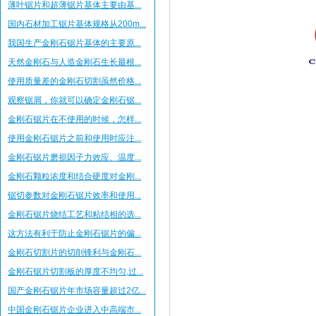
薄叶锯片和超薄锯片基体主要由基...
国内石材加工锯片基体规格从200m...
我国生产金刚石锯片基体的主要原...
天然金刚石与人造金刚石生长最根...
使用质量差的金刚石切割虽然价格...
观察锯屑，你就可以确定金刚石锯...
金刚石锯片在不使用的时候，怎样...
使用金刚石锯片之前和使用时应注...
金刚石锯片磨损因子力效应、温度...
金刚石颗粒浓度和结合硬度对金刚...
锯切参数对金刚石锯片效率和使用...
金刚石锯片烧结工艺和粘结相的选...
这方法有利于防止金刚石锯片的偏...
金刚石切割片的切削锋利与金刚石...
金刚石锯片切割板的厚度不均匀,过...
国产金刚石锯片年市场容量超过2亿...
中国金刚石锯片企业进入中高端市...