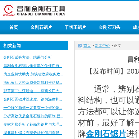
首页
金刚石锯片
干切王锯片
金刚石刀头
成
相关新闻
首页
>
新闻中心
> 正文
金刚石试验方法、结果与分析
昌
昌利金刚石锯片销售部的伙伴们自...
【发布时间】2018-
为企业解忧助力 加快省政府税务政...
燕矶长江大桥落成会对昌利推动整...
通常，辨别石材
鄂黄第二过江通道——燕矶长江大...
料结构，也可以
金刚石圆锯片线速度、锯切深度和...
一个好的师傅一定要有一个好的锯...
方法都可以让你
分析高效优质金刚石锯片的研制-昌...
材前，最好了解
专家为您分析了花岗岩锯片与大理...
牌
金刚石锯片
进
湖北昌利锯片专家分析如何用肉眼...