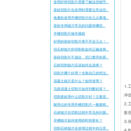
使用钎焊切割片需要了解这些细节...
瓷砖切割片在使用时需要注意这些...
角磨机使用开槽切割片的几点事项...
瓷砖专用锯片​常见的问题有哪些...
开槽切割片操作规程
好用的瓷砖切割片离不开这几点！...
切石材锯片的切割机如何正确选择...
瓷砖切割片不崩边，切口整齐的原...
石材切割锯片应该如何去选择？
切割片哪个好用？光靠自己的想法...
混凝土锯片是什么？如何使用？
⒈
马路混凝土切割片如何判断好坏？...
冲
切割瓷砖用什么切割片好？主要是...
⒉
耐用点的专用开槽切割片一般都有...
发
石材锯片在切割过程中常见的问题...
开槽锯片如何使用的时间更长？
⒊
切割石材锯片在使用过程中的注意...
⒋