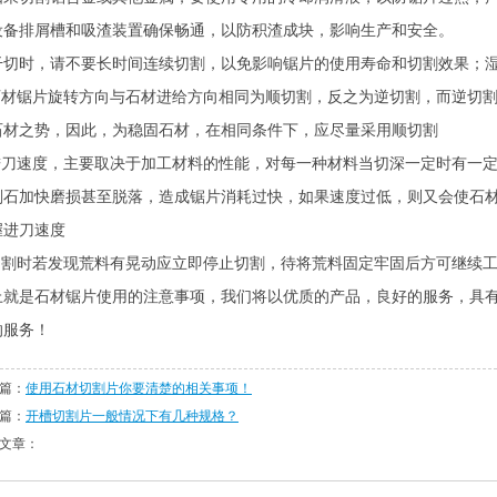
设备排屑槽和吸渣装置确保畅通，以防积渣成块，影响生产和安全。
干切时，请不要长时间连续切割，以免影响锯片的使用寿命和切割效果；
石材锯片
旋转方向与石材进给方向相同为顺切割，反之为逆切割，而逆切
石材之势，因此，为稳固石材，在相同条件下，应尽量采用顺切割
.进刀速度，主要取决于加工材料的性能，对每一种材料当切深一定时有一
刚石加快磨损甚至脱落，造成锯片消耗过快，如果速度过低，则又会使
石
握进刀速度
.切割时若发现荒料有晃动应立即停止切割，待将荒料固定牢固后方可继续
上就是
石材锯片使用的
注意事项，我们将以优质的产品，良好的服务，具
的服务！
篇：
使用石材切割片你要清楚的相关事项！
篇：
开槽切割片一般情况下有几种规格？
文章：