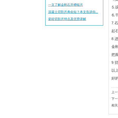
一文了解金刚石开槽锯片
⒌
混凝土切割片寿命短？本文告诉你...
⒍
瓷砖切割片特点及优势讲解
7.
起
8
金
把
9
以
好
上一
下一
相关