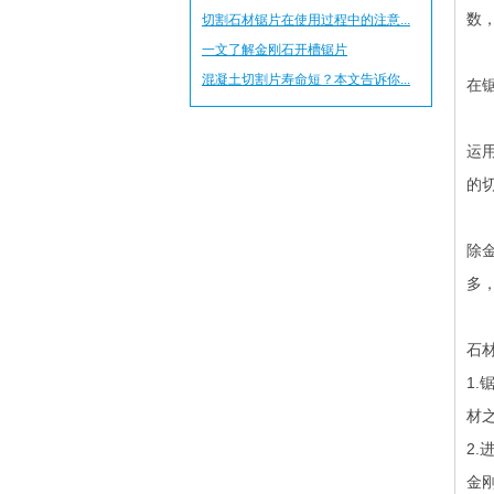
数
切割石材锯片在使用过程中的注意...
一文了解金刚石开槽锯片
混凝土切割片寿命短？本文告诉你...
在
运
的
除
多
石
1
材
2
金