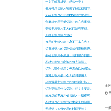
一文了解石材锯片规格分类！
使用钎焊切割片需要了解这些细节...
瓷砖切割片在使用时需要注意这些...
角磨机使用开槽切割片的几点事项...
瓷砖专用锯片​常见的问题有哪些...
开槽切割片操作规程
好用的瓷砖切割片离不开这几点！...
切石材锯片的切割机如何正确选择...
瓷砖切割片不崩边，切口整齐的原...
石材切割锯片应该如何去选择？
切割片哪个好用？光靠自己的想法...
混凝土锯片是什么？如何使用？
马路混凝土切割片如何判断好坏？...
金
切割瓷砖用什么切割片好？主要是...
数
耐用点的专用开槽切割片一般都有...
石材锯片在切割过程中常见的问题...
一
开槽锯片如何使用的时间更长？