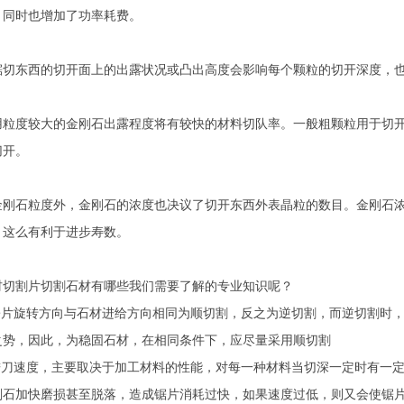
，同时也增加了功率耗费。
锯切东西的切开面上的出露状况或凸出高度会影响每个颗粒的切开深度，
用粒度较大的金刚石出露程度将有较快的材料切队率。一般粗颗粒用于切
切开。
金刚石粒度外，金刚石的浓度也决议了切开东西外表晶粒的数目。金刚石
，这么有利于进步寿数。
材切割片切割石材有哪些我们需要了解的专业知识呢？
.锯片旋转方向与石材进给方向相同为顺切割，反之为逆切割，而逆切割时
之势，因此，为稳固石材，在相同条件下，应尽量采用顺切割
.进刀速度，主要取决于加工材料的性能，对每一种材料当切深一定时有一
刚石加快磨损甚至脱落，造成锯片消耗过快，如果速度过低，则又会使锯