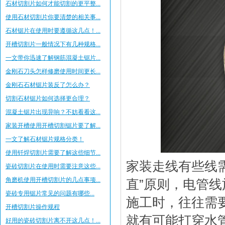
石材切割片如何才能切割的更平整...
使用石材切割片你要清楚的相关事...
石材锯片在使用时要遵循这几点！...
开槽切割片一般情况下有几种规格...
一文带你迅速了解钢筋混凝土锯片...
金刚石刀头怎样修磨使用时间更长...
金刚石石材锯片装反了怎么办？
切割石材锯片如何选择更合理？
混凝土锯片出现异响？不妨看看这...
家装开槽使用开槽切割锯片要了解...
一文了解石材锯片规格分类！
使用钎焊切割片需要了解这些细节...
家装走线有些线
瓷砖切割片在使用时需要注意这些...
角磨机使用开槽切割片的几点事项...
直”原则，电管
瓷砖专用锯片​常见的问题有哪些...
施工时，往往需
开槽切割片操作规程
就有可能打穿水
好用的瓷砖切割片离不开这几点！...